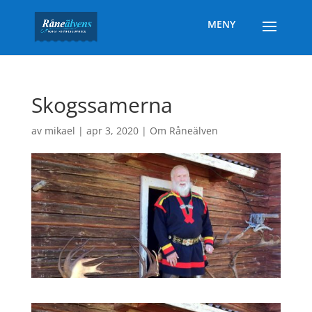
Skogssamerna
av
mikael
|
apr 3, 2020
|
Om Råneälven