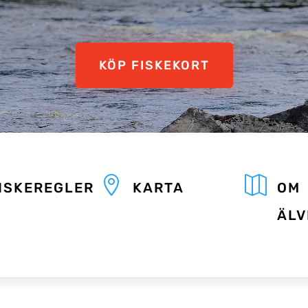
KÖP FISKEKORT


ISKEREGLER
KARTA
OM
ÄLV