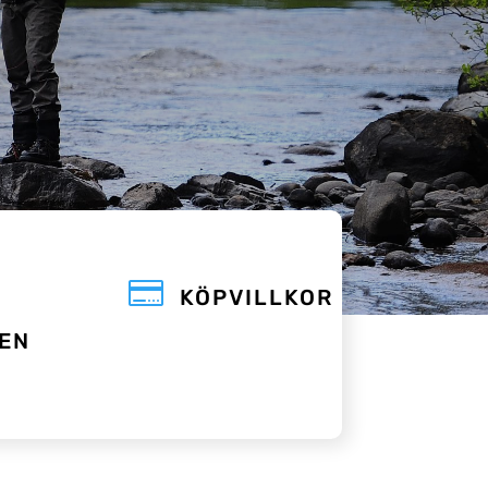

KÖPVILLKOR
EN