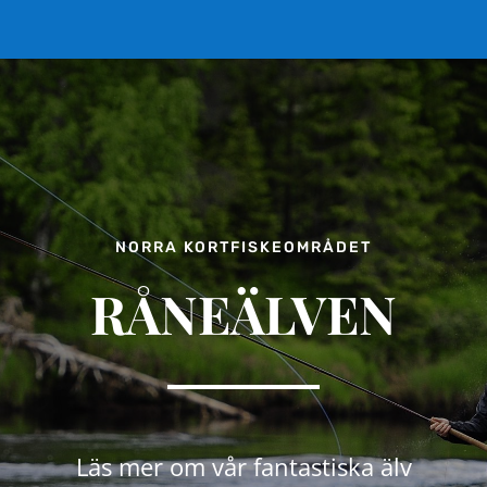
NORRA KORTFISKEOMRÅDET
RÅNEÄLVEN
Läs mer om vår fantastiska älv