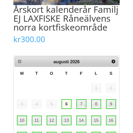
Årskort kalenderår Familj
EJ LAXFISKE Råneälvens
norra kortfiskeområde
kr
300.00
augusti
2026
M
T
O
T
F
L
S
1
2
3
4
5
6
7
8
9
10
11
12
13
14
15
16