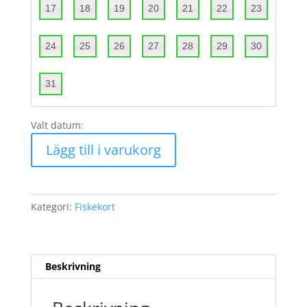
17
18
19
20
21
22
23
24
25
26
27
28
29
30
31
Valt datum:
Årskort
Lägg till i varukorg
kalenderår
Familj
EJ
LAXFISKE
Kategori:
Fiskekort
Råneälvens
norra
kortfiskeområde
mängd
Beskrivning