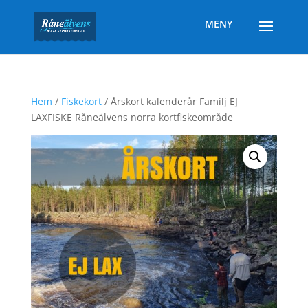
Hem
/
Fiskekort
/ Årskort kalenderår Familj EJ
LAXFISKE Råneälvens norra kortfiskeområde